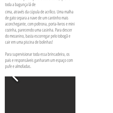
toda a bagunça lá de
cima, através da cúpula de acrílico. Uma malha
de gato separa a nave de um cantinho mais
aconchegante, com poltrona, porta-livros e mini
cozinha, parecendo uma casinha. Para descer
do mezanino, basta escorregar pelo tobogã e
cair em uma piscina de bolinhas!
Para supervisionar toda essa brincadeira, os
pais e responsáveis ganharam um espaço com
pufe e almofadas.
Uma brinquedoteca que estimula a criatividade
e as brincadeiras de faz de conta, com as quais
as crianças experimentam os papéis que
poderão assumir no futuro, quando crescerem.